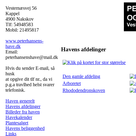
Vesternæsvej 56
Kappel
4900 Nakskov
Tlf: 54948583
Mobil: 21495817
www.peterhansens-
have.dk
Havens afdelinger
Email:
peterhansenshave@mail.dk
Hvis du sender E-mail, så
husk
Den gamle afdeling
at opgive dit tlf nr., da vi
Arboretet
p.g.a travlhed helst svarer
telefonisk.
Rhododendronskoven
Haven generelt
Havens afdelinger
Billeder fra haven
Havekalender
Plantesalget
Havens beliggenhed
Links