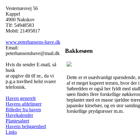
Vesternæsvej 56
Kappel
4900 Nakskov
Tlf: 54948583
Mobil: 21495817
www.peterhansens-have.dk
Email:
Bakkesøen
peterhansenshave@mail.dk
Hvis du sender E-mail, så
husk
at opgive dit tlf nr., da vi
Dette er et usædvanligt spændende, 
p.g.a travlhed helst svarer
af et meget kuperet terræn, hvor der i 
telefonisk.
Søbredden er også her fyldt med utal
søen findes flere forskellige nøkkero
Haven generelt
beplantet med en masse sjældne træer,
Havens afdelinger
japanske kirsebær, og en stor samling
Billeder fra haven
forskellige prydgræsser m.m.
Havekalender
Plantesalget
Havens beliggenhed
Links